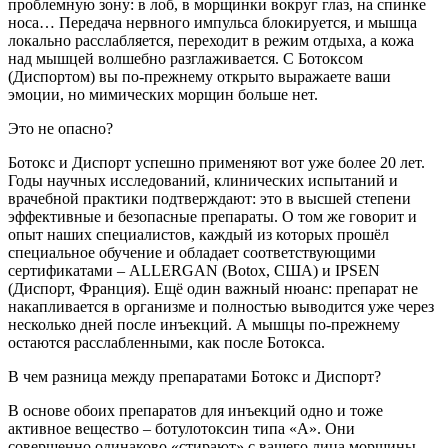
проблемную зону: в лоб, в морщинки вокруг глаз, на спинке
носа… Передача нервного импульса блокируется, и мышца
локально расслабляется, переходит в режим отдыха, а кожа
над мышцей волшебно разглаживается. С Ботоксом
(Диспортом) вы по-прежнему открыто выражаете ваши
эмоции, но мимических морщин больше нет.
Это не опасно?
Ботокс и Диспорт успешно применяют вот уже более 20 лет.
Годы научных исследований, клинических испытаний и
врачебной практики подтверждают: это в высшей степени
эффективные и безопасные препараты. О том же говорит и
опыт наших специалистов, каждый из которых прошёл
специальное обучение и обладает соответствующими
сертификатами – ALLERGAN (Botox, США) и IPSEN
(Диспорт, Франция). Ещё один важный нюанс: препарат не
накапливается в организме и полностью выводится уже через
несколько дней после инъекций. А мышцы по-прежнему
остаются расслабленными, как после Ботокса.
В чем разница между препаратами Ботокс и Диспорт?
В основе обоих препаратов для инъекций одно и тоже
активное вещество – ботулотоксин типа «А». Они
совершенно одинаково «стирают» с вашего лица морщины,