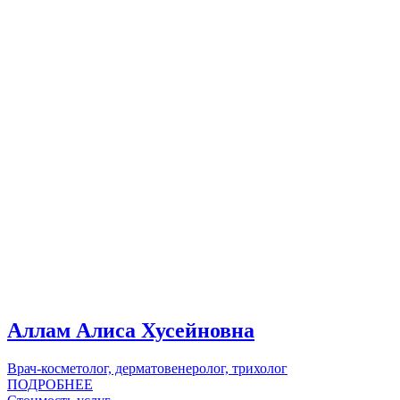
Аллам Алиса Хусейновна
Врач-косметолог, дерматовенеролог, трихолог​
ПОДРОБНЕЕ