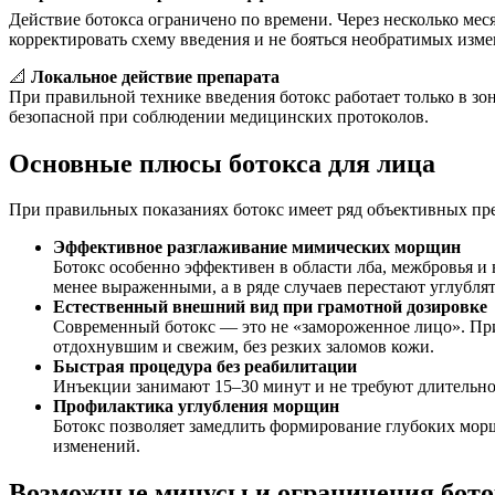
Действие ботокса ограничено по времени. Через несколько мес
корректировать схему введения и не бояться необратимых изм
📐
Локальное действие препарата
При правильной технике введения ботокс работает только в зо
безопасной при соблюдении медицинских протоколов.
Основные плюсы ботокса для лица
При правильных показаниях ботокс имеет ряд объективных пре
Эффективное разглаживание мимических морщин
Ботокс особенно эффективен в области лба, межбровья 
менее выраженными, а в ряде случаев перестают углублят
Естественный внешний вид при грамотной дозировке
Современный ботокс — это не «замороженное лицо». При
отдохнувшим и свежим, без резких заломов кожи.
Быстрая процедура без реабилитации
Инъекции занимают 15–30 минут и не требуют длительно
Профилактика углубления морщин
Ботокс позволяет замедлить формирование глубоких мор
изменений.
Возможные минусы и ограничения бото