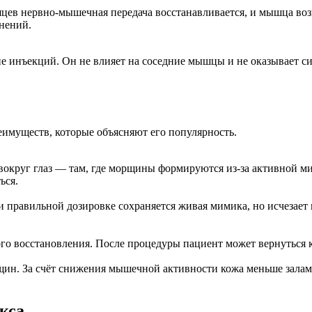
яцев нервно-мышечная передача восстанавливается, и мышца возв
енений.
не инъекций. Он не влияет на соседние мышцы и не оказывает си
имуществ, которые объясняют его популярность.
и вокруг глаз — там, где морщины формируются из-за активной
ься.
 правильной дозировке сохраняется живая мимика, но исчезает
го восстановления. После процедуры пациент может вернуться 
щин. За счёт снижения мышечной активности кожа меньше заламы
кса