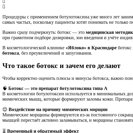
Процедуры с применением ботулотоксина уже много лет занима
самых частых, поскольку пациенты хотят понимать не только 
Важно сразу подчеркнуть: ботокс — это
медицинская методик
при грамотном подборе дозировки, зон введения и учёте инди
В косметологической клинике
«Яблоко» в Краснодаре
ботокс 
ботокса
, без преувеличений и запугивания.
Что такое ботокс и зачем его делают
Чтобы корректно оценить плюсы и минусы ботокса, важно поним
🧠
Ботокс — это препарат ботулотоксина типа A
В косметологии ботулотоксин используется в минимальных доз
мимических мышц, которые формируют заломы кожи. Препарат 
😌
Воздействие на причину мимических морщин
Мимические морщины формируются из-за постоянного сокращени
мышцей перестаёт активно заламываться, и морщины становят
⏳
Временный и обратимый эффект